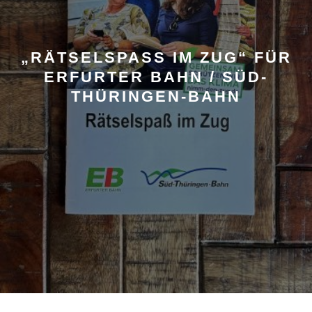
„RÄTSELSPASS IM ZUG“ FÜR E
RFURTER BAHN / SÜD-T
HÜRINGEN-BAHN