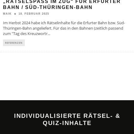
„RÄTSELSPASS IM ZUG“ FÜR ERFURTER B
AHN / SÜD-THÜRINGEN-BAHN
18. FEBRUAR 2025
MAIK
Im Herbst 2024 habe ich Rätselinhalte für die Erfurter Bahn bzw. Süd-
Thüringen-Bahn angeliefert. Für das in den Bahnen (zeitlich passend
zum "Tag des Kreuzwortr
...
REFERENZEN
INDIVIDUALISIERTE RÄTSEL- &
QUIZ-INHALTE