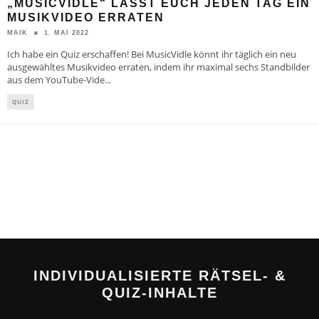
„MUSICVIDLE“ LÄSST EUCH JEDEN TAG EIN
MUSIKVIDEO ERRATEN
1. MAI 2022
MAIK
Ich habe ein Quiz erschaffen! Bei MusicVidle könnt ihr täglich ein neu
ausgewähltes Musikvideo erraten, indem ihr maximal sechs Standbilder
aus dem YouTube-Vide
...
QUIZ
INDIVIDUALISIERTE RÄTSEL- &
QUIZ-INHALTE