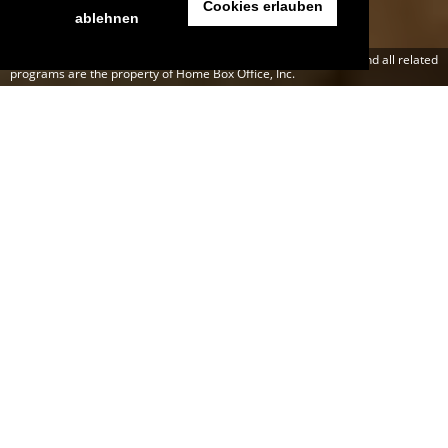
Cookies erlauben
ablehnen
Bild: © [2014] Home Box Office, Inc. All rights reserved. HBO® and all related
programs are the property of Home Box Office, Inc.
H
ach, Game of Thrones, du Monster der
Serienwelt. Der ganze Globus liegt dir zu Füßen
und eigentlich mag dich jeder. Dich und deine
fantastische Fantasie – danke George! Auf
unserem Serien-Blog
seriesly AWESOME
gab es bereits das
ein oder andere Mal Fakten und unnützes Wissen zur Serie
aus Westeros. Hier ein paar, die ihr vielleicht noch nicht
kennt…
Fakt #1 – Stimmgewaltig
Der Brite Roy Dotrice hat die ersten fünf Bände der
Romanvorlage „A Song of Fire and Ice“ für die
Hörbuchvariante eingesprochen. Dabei hat er alleine 224