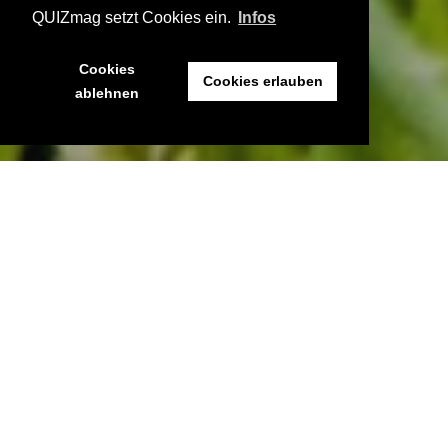
QUIZmag setzt Cookies ein.
Infos
Cookies
Cookies erlauben
ablehnen
N
ach dem
Fußballrätsel
ist vor dem Fußballrätsel.
Erneut habe ich den digitalen Pinsel
geschwungen und euch einen Begriff aus der
Welt des runden Leders illustriert. Bleibt nur
eine Frage: Welcher soll das bitte sein?!