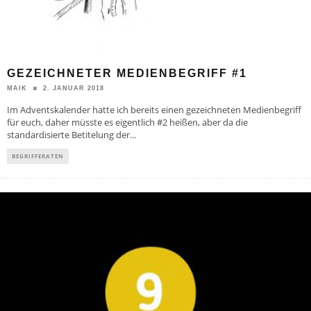
GEZEICHNETER MEDIENBEGRIFF #1
2. JANUAR 2018
MAIK
Im Adventskalender hatte ich bereits einen gezeichneten Medienbegriff
für euch, daher müsste es eigentlich #2 heißen, aber da die
standardisierte Betitelung der
...
BEGRIFFERATEN