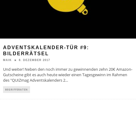
ADVENTSKALENDER-TÜR #9:
BILDERRÄTSEL
8. DEZEMBER 2017
MAIK
Und weiter! Neben den noch immer zu gewinnenden zehn 20€ Amazon-
Gutscheine gibt es auch heute wieder einen Tagesgewinn im Rahmen
des "QUIZmag Adventskalenders 2
...
BEGRIFFERATEN