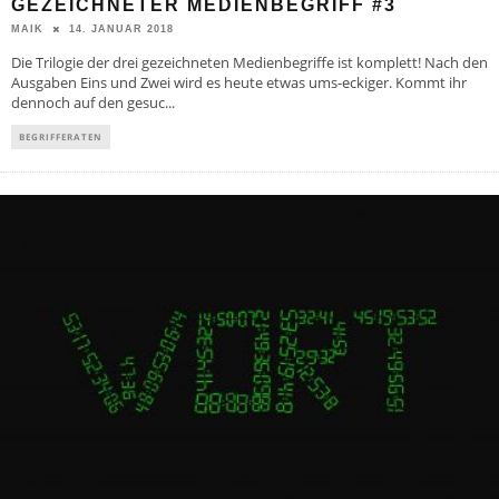
GEZEICHNETER MEDIENBEGRIFF #3
14. JANUAR 2018
MAIK
Die Trilogie der drei gezeichneten Medienbegriffe ist komplett! Nach den
Ausgaben Eins und Zwei wird es heute etwas ums-eckiger. Kommt ihr
dennoch auf den gesuc
...
BEGRIFFERATEN