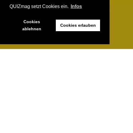
QUIZmag setzt Cookies ein.
Infos
Cookies
Cookies erlauben
ablehnen
I
ch habe eine kleine Kurzgeschichte für euch
geschrieben. Darin enthalten sind 834 Zeichen, 174
Worte und 21 versteckte Vornamen aus Springfield.
Kannst du sie alle entdecken? Sollten beim ersten
Durchlauf nicht direkt alle erscheinen, achte beim Lesen auch
auf den Klang des Textes…
Der Rätseltext
Nachtmarsch