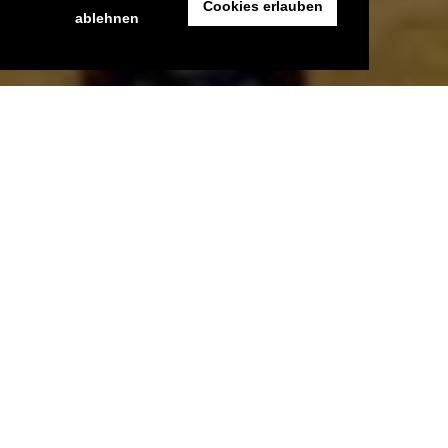
Cookies erlauben
ablehnen
Aus Zeitgründen mal wieder ein unterhaltsames Video
zwischengeschoben. YouTube-Duo Rhett & Link haben im
Rahmen ihres
Good Mythical Mornings
mal wieder gequizt.
Statt
Stockfoto-Gerate
geht es dieses Mal um Musik. Oder…
sowas Ähnliches. Nickelback ist das Thema und die Frage
eigentlich recht einfach: Stammen die vorgetragenen Zeilen
voll Poesie und Lyrik aus einem Nickelback-Song oder nicht?
Liegt ihr jedes Mal richtig? Natürlich nur rein zufällig und
nicht etwa, weil ihr sämtliche Nickelback-Alben im Schrank
habt, richtig? Ähem…
„Today we find out if Link is a Nickelback amateur
or a secret Nickelback devotee.“