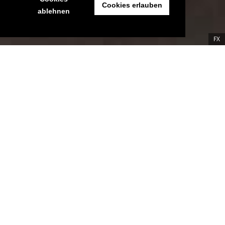
Cookies erlauben
ablehnen
FX
Ich mag „
You’re The Worst
“ sehr. Die Comedy von FX ist sehr
eigen und doch irgendwie nahbar. Auch wenn man es sich
nicht eingestehen möchte, hat vermutlich jede/r von uns so
seine Gemeinsamkeiten mit Jimmy Shive-Overly, Gretchen,
Edgar oder Lindsay – Vernon macht ja sogar einen Podcast…
Wie dem auch sei, ihr müsst die Serie weder kennen noch
schauen, um dieses Rätsel spielen zu können. Beim
szenischen Gegenübersitzen der Darstellerinnen
Kether
Donohue
und
Aya Cash
habe ich euch
zehn Unterschiede
eingebaut. Könnt ihr alle entdecken?