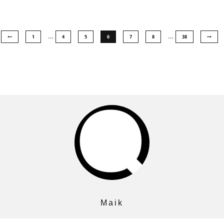
…
…
1
4
5
6
7
8
38
Maik