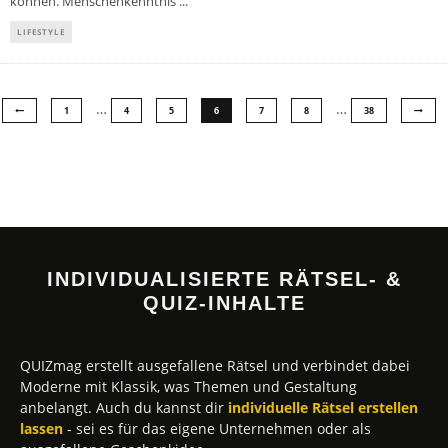
können. Menschenkenntnis
...
LIFESTYLE
…
…
1
4
5
6
7
8
38
INDIVIDUALISIERTE RÄTSEL- &
QUIZ-INHALTE
QUIZmag erstellt ausgefallene Rätsel und verbindet dabei
Moderne mit Klassik, was Themen und Gestaltung
anbelangt. Auch du kannst dir
individuelle Rätsel erstellen
lassen
- sei es für das eigene Unternehmen oder als