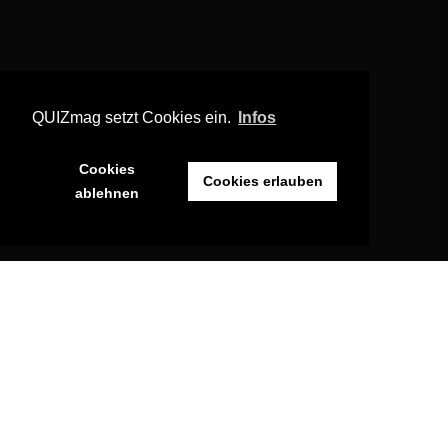
QUIZmag setzt Cookies ein.
Infos
Cookies
Cookies erlauben
ablehnen
Heute gibt es was zum Schmunzeln für euch! Erstmal die
obligatorische Info, dass ihr im Rahmen des „QUIZmag-
Adventskalenders 2017“ auch übergeordnet bis 24.12.
zehn
20€ Amazon-Gutscheine gewinnen
könnt, indem ihr
QUIZmag ein bisschen Starthilfe gebt. Jetzt aber erstmal zum
heutigen Türchen.