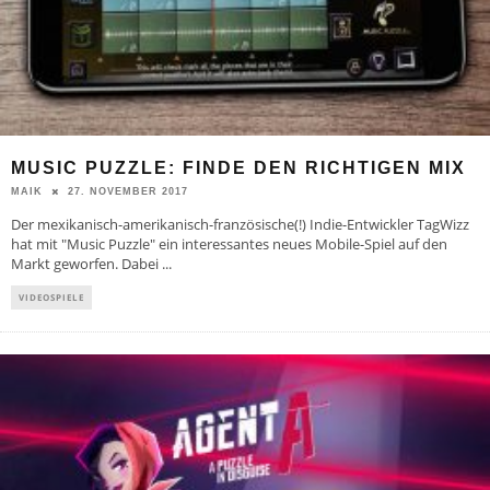
MUSIC PUZZLE: FINDE DEN RICHTIGEN MIX
27. NOVEMBER 2017
MAIK
Der mexikanisch-amerikanisch-französische(!) Indie-Entwickler TagWizz
hat mit "Music Puzzle" ein interessantes neues Mobile-Spiel auf den
Markt geworfen. Dabei
...
VIDEOSPIELE