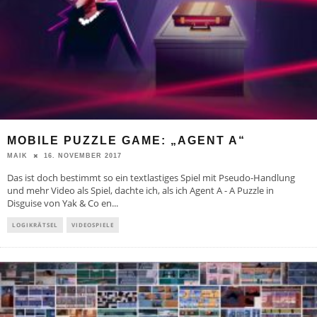
MOBILE PUZZLE GAME: „AGENT A“
16. NOVEMBER 2017
MAIK
Das ist doch bestimmt so ein textlastiges Spiel mit Pseudo-Handlung
und mehr Video als Spiel, dachte ich, als ich Agent A - A Puzzle in
Disguise von Yak & Co en
...
LOGIKRÄTSEL
VIDEOSPIELE