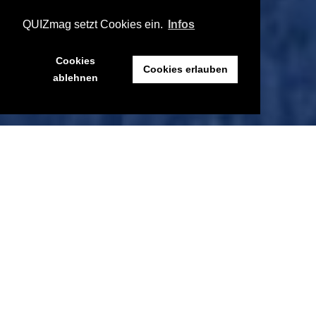
QUIZmag setzt Cookies ein.
Infos
Cookies
Cookies erlauben
ablehnen
Huch, da habe ich doch glatt Anfang des Jahres vergessen,
mein „Guess the Speed 3“-Video hier zu posten… Na dann
wird es aber Zeit! Wie bei den Ausgaben
Eins
und
Zwei
gilt es
mal wieder, bei den Schüssen zu schätzen, wie viele km/h
(oder wahlweise auch mp/h…) die haben. Bei zehn
Spielszenen macht das ein Maximum von möglichen 50
Punkten – wie viel schaffst du?
How good are you at estimating the speed of goals
in „Rocket League“? ⚡🤔 Write your points in the
comments! And share this video to battle your