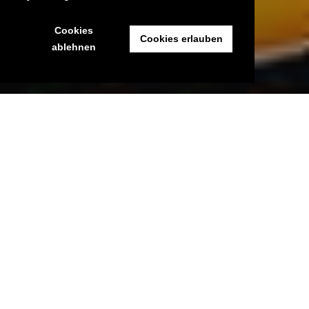
Cookies
Cookies erlauben
ablehnen
Die Trilogie ist vollendet! Nach
Staffel Eins
und
Staffel Zwei
setzt es jetzt die finale dritte Staffel von „Serien in Emojis“ für
euch. Natürlich mit hochdramatischer Handlung, die erneut
in formvollendete acht bildstarke Episoden gepresst wurden.
Wie der Drehbuchautor und Kameramann das nur immer
wieder schafft?! Und keine Bange, man muss die ersten
beiden Staffeln nicht gesehen haben, um rein zu kommen
und Spaß zu haben. Sollte man aber dennoch!
Das Prinzip ist wie immer: Die Titel von Fernsehserien wurden
auf ein Minimum reduziert visuell dargestellt – mit Emojis!
Mal sehr direkt „übersetzt“, mal etwas um die Ecke gedacht,
mal inhaltlich herangezogen – ihr werdet es schon selbst
merken, nehme ich an… Viel Erfolg!