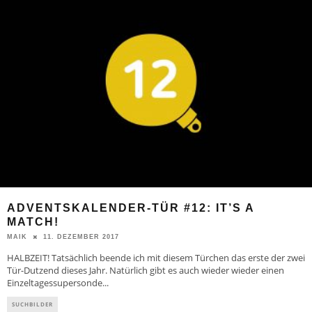
ADVENTSKALENDER-TÜR #12: IT’S A
MATCH!
11. DEZEMBER 2017
MAIK
HALBZEIT! Tatsächlich beende ich mit diesem Türchen das erste der zwei
Tür-Dutzend dieses Jahr. Natürlich gibt es auch wieder wieder einen
Einzeltagessupersonde
...
SUCHBILDER