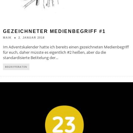
GEZEICHNETER MEDIENBEGRIFF #1
2. JANUAR 2018
MAIK
Im Adventskalender hatte ich bereits einen gezeichneten Medienbegriff
für euch, daher müsste es eigentlich #2 heißen, aber da die
standardisierte Betitelung der
...
BEGRIFFERATEN