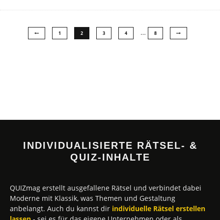
…
1
2
3
4
8
INDIVIDUALISIERTE RÄTSEL- &
QUIZ-INHALTE
QUIZmag erstellt ausgefallene Rätsel und verbindet dabei
Moderne mit Klassik, was Themen und Gestaltung
anbelangt. Auch du kannst dir
individuelle Rätsel erstellen
lassen
- sei es für das eigene Unternehmen oder als