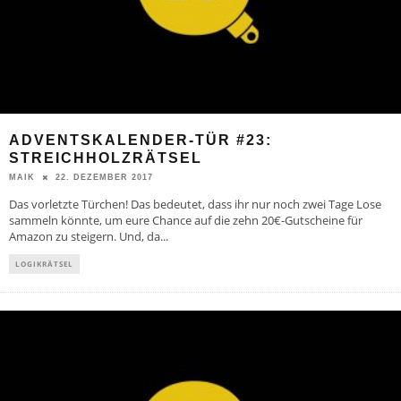
ADVENTSKALENDER-TÜR #23:
STREICHHOLZRÄTSEL
22. DEZEMBER 2017
MAIK
Das vorletzte Türchen! Das bedeutet, dass ihr nur noch zwei Tage Lose
sammeln könnte, um eure Chance auf die zehn 20€-Gutscheine für
Amazon zu steigern. Und, da
...
LOGIKRÄTSEL