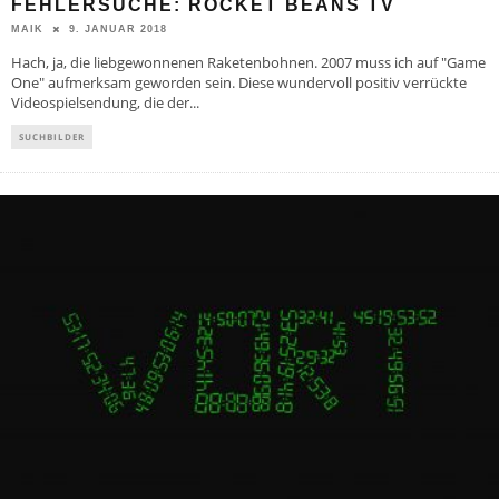
FEHLERSUCHE: ROCKET BEANS TV
9. JANUAR 2018
MAIK
Hach, ja, die liebgewonnenen Raketenbohnen. 2007 muss ich auf "Game
One" aufmerksam geworden sein. Diese wundervoll positiv verrückte
Videospielsendung, die der
...
SUCHBILDER