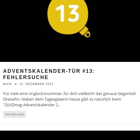
ADVENTSKALENDER-TÜR #13:
FEHLERSUCHE
12. DEZEMBER 2017
MAIK
Für viele eine Unglücksnummer, für dich vielleicht das genaue Gegenteil:
Dreizehn. Neben dem Tagesgewinn heute gibt es natürlich beim
"QUIZmag Adventskalender 2
...
SUCHBILDER